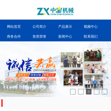
网站首页
公司简介
产品展示
视频中心
1
2
3
4
5
商务合作
资质荣誉
新闻中心
联系我们
玉米加工成套设备定期进行检查不可缺少
2021年9月4日
随着我国经济水平的不断提升，各行各业都在不断飞速发展中，比如说玉米加工成套设备，如今正在逐渐向着自动化，信息化的方向发展，产业链条也在不断拓宽，着大众多样化需求。但是为了保障人身以及生产稳定，对于设备定期检查。
玉米加工设备行业技术提升的体现
2021年9月4日