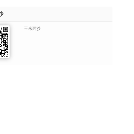
沙
玉米面沙