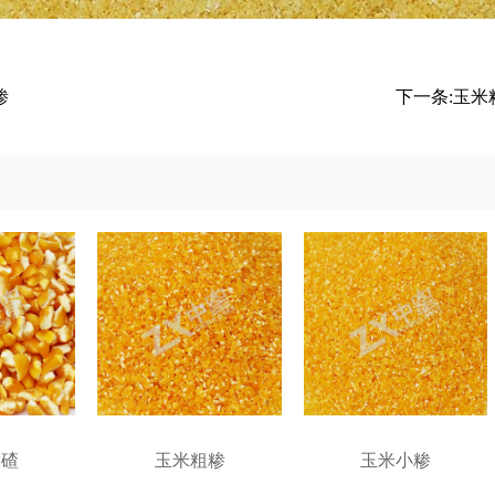
糁
下一条:
玉米
大碴
玉米粗糁
玉米小糁